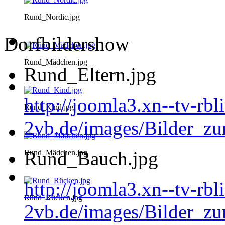
Rund_Nordic.jpg
Dorfbildershow
Rund_Mädchen.jpg
Rund_Eltern.jpg
http://joomla3.xn--tv-rb
Rund_Kind.jpg
2vb.de/images/Bilder_zu
Rund_Bauch.jpg
Rund_Mädchen.jpg
http://joomla3.xn--tv-rb
Rund_Rücken.jpg
2vb.de/images/Bilder_z