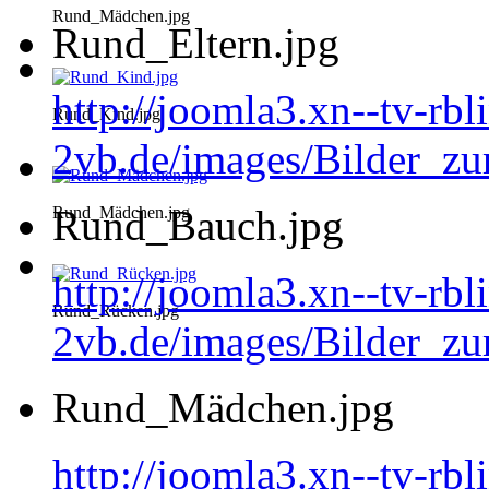
Rund_Mädchen.jpg
Rund_Eltern.jpg
http://joomla3.xn--tv-rb
Rund_Kind.jpg
2vb.de/images/Bilder_zu
Rund_Bauch.jpg
Rund_Mädchen.jpg
http://joomla3.xn--tv-rb
Rund_Rücken.jpg
2vb.de/images/Bilder_z
Rund_Mädchen.jpg
http://joomla3.xn--tv-rb