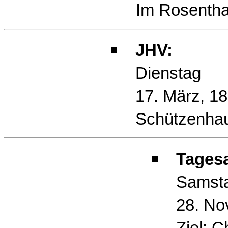
Im Rosentha
JHV:
Dienstag
17. März, 18
Schützenha
Tagesa
Samst
28. No
Ziel: Ch