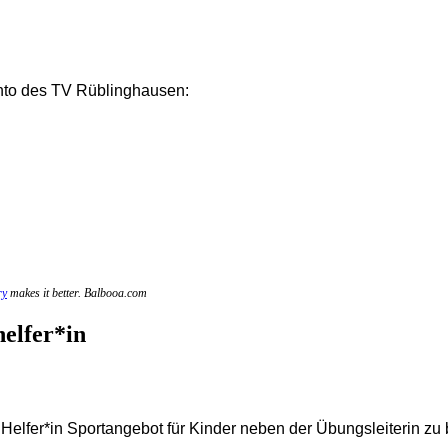
nto des TV Rüblinghausen:
ry
makes it better. Balbooa.com
elfer*in
* Helfer*in Sportangebot für Kinder neben der Übungsleiterin zu