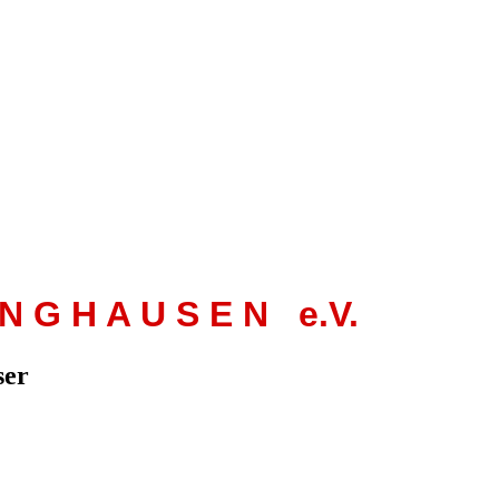
 N G H A U S E N e.V.
ser