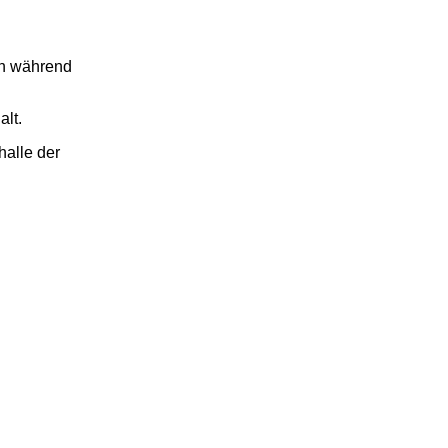
ch während
alt.
halle der