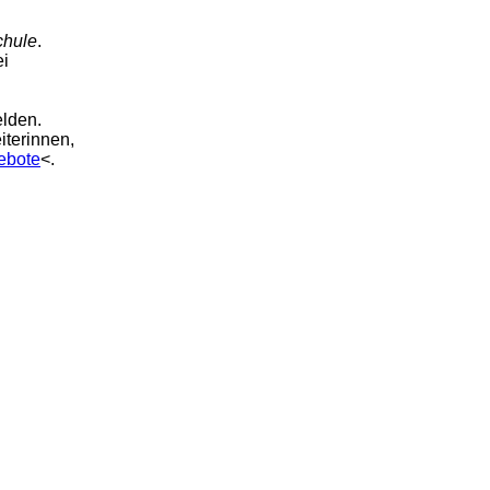
chule
.
ei
elden.
iterinnen,
ebote
<.