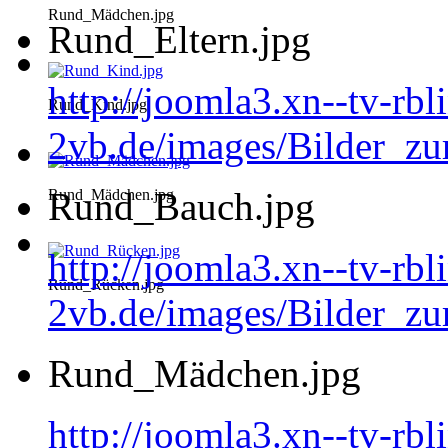
Rund_Mädchen.jpg
Rund_Eltern.jpg
http://joomla3.xn--tv-rb
Rund_Kind.jpg
2vb.de/images/Bilder_zu
Rund_Bauch.jpg
Rund_Mädchen.jpg
http://joomla3.xn--tv-rb
Rund_Rücken.jpg
2vb.de/images/Bilder_z
Rund_Mädchen.jpg
http://joomla3.xn--tv-rb