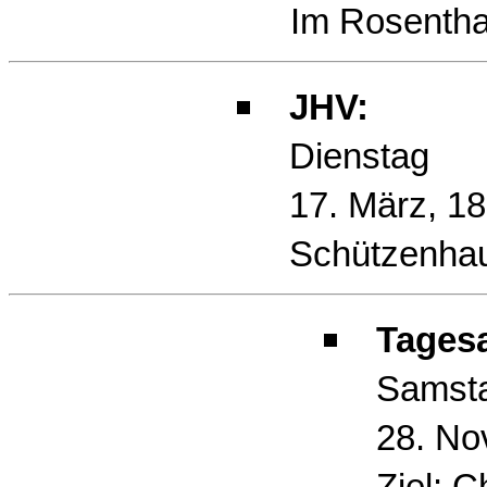
Im Rosentha
JHV:
Dienstag
17. März, 18
Schützenha
Tagesa
Samst
28. No
Ziel: Ch