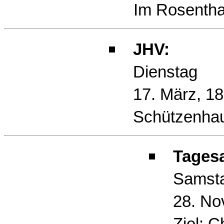
Im Rosentha
JHV:
Dienstag
17. März, 18
Schützenha
Tagesa
Samst
28. No
Ziel: Ch