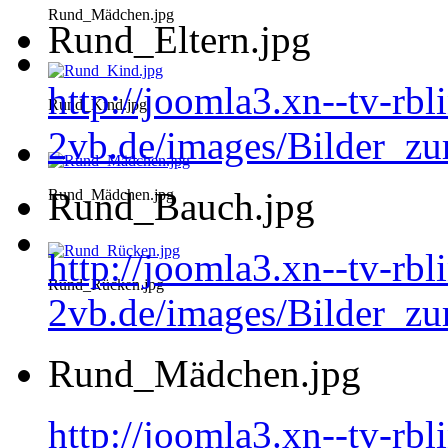
Rund_Mädchen.jpg
Rund_Eltern.jpg
http://joomla3.xn--tv-rb
Rund_Kind.jpg
2vb.de/images/Bilder_zu
Rund_Bauch.jpg
Rund_Mädchen.jpg
http://joomla3.xn--tv-rb
Rund_Rücken.jpg
2vb.de/images/Bilder_z
Rund_Mädchen.jpg
http://joomla3.xn--tv-rb