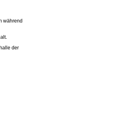
ch während
alt.
halle der