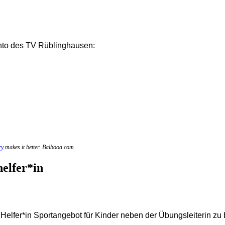
nto des TV Rüblinghausen:
ry
makes it better. Balbooa.com
elfer*in
* Helfer*in Sportangebot für Kinder neben der Übungsleiterin zu