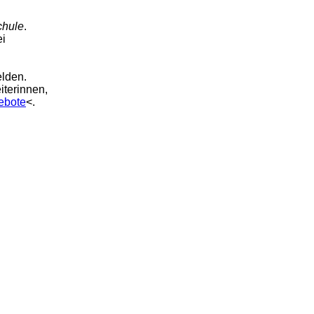
chule
.
ei
elden.
iterinnen,
ebote
<.