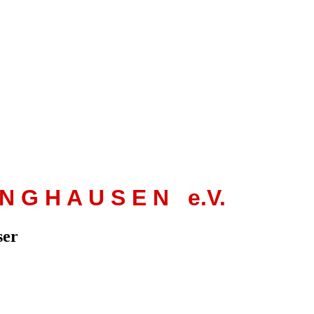
 N G H A U S E N e.V.
ser