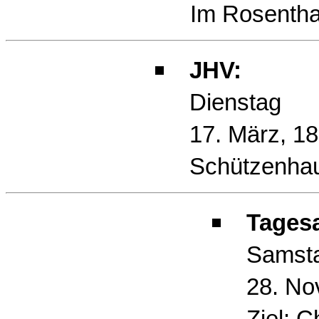
Im Rosentha
JHV:
Dienstag
17. März, 18
Schützenha
Tagesa
Samst
28. No
Ziel: Ch