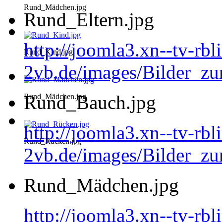
Rund_Mädchen.jpg
Rund_Eltern.jpg
http://joomla3.xn--tv-rb
Rund_Kind.jpg
2vb.de/images/Bilder_zu
Rund_Bauch.jpg
Rund_Mädchen.jpg
http://joomla3.xn--tv-rb
Rund_Rücken.jpg
2vb.de/images/Bilder_z
Rund_Mädchen.jpg
http://joomla3.xn--tv-rb