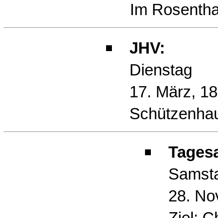
Im Rosentha
JHV:
Dienstag
17. März, 18
Schützenha
Tagesa
Samst
28. No
Ziel: Ch