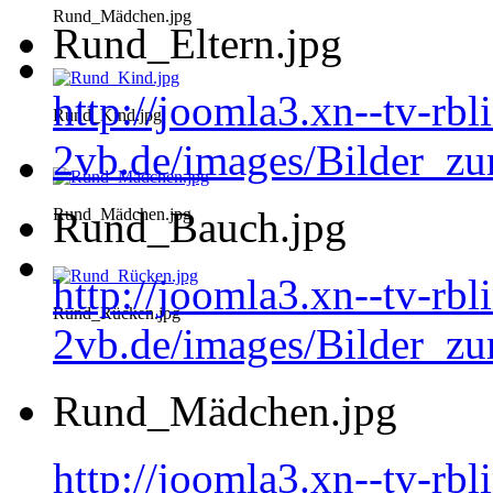
Rund_Mädchen.jpg
Rund_Eltern.jpg
http://joomla3.xn--tv-rb
Rund_Kind.jpg
2vb.de/images/Bilder_zu
Rund_Bauch.jpg
Rund_Mädchen.jpg
http://joomla3.xn--tv-rb
Rund_Rücken.jpg
2vb.de/images/Bilder_z
Rund_Mädchen.jpg
http://joomla3.xn--tv-rb