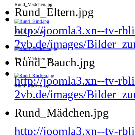
Rund_Mädchen.jpg
Rund_Eltern.jpg
http://joomla3.xn--tv-rb
Rund_Kind.jpg
2vb.de/images/Bilder_zu
Rund_Bauch.jpg
Rund_Mädchen.jpg
http://joomla3.xn--tv-rb
Rund_Rücken.jpg
2vb.de/images/Bilder_z
Rund_Mädchen.jpg
http://joomla3.xn--tv-rb