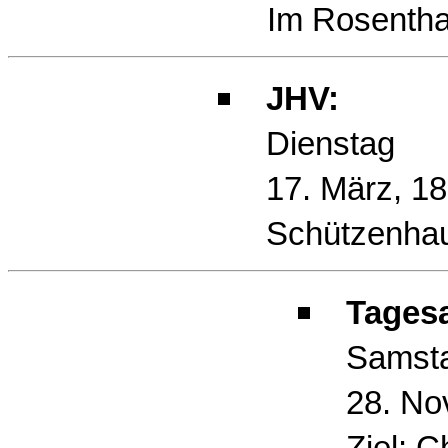
Im Rosentha
JHV:
Dienstag
17. März, 18
Schützenha
Tagesa
Samst
28. No
Ziel: Ch