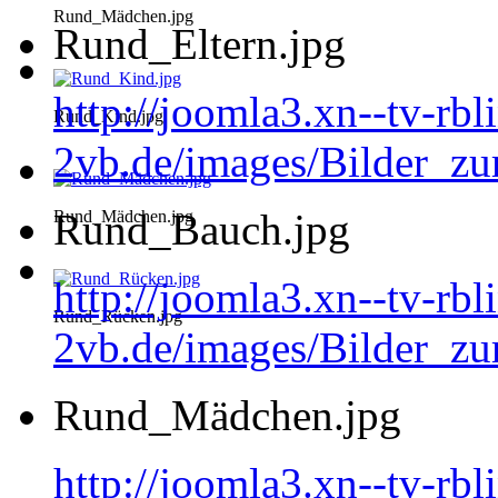
Rund_Mädchen.jpg
Rund_Eltern.jpg
http://joomla3.xn--tv-rb
Rund_Kind.jpg
2vb.de/images/Bilder_zu
Rund_Bauch.jpg
Rund_Mädchen.jpg
http://joomla3.xn--tv-rb
Rund_Rücken.jpg
2vb.de/images/Bilder_z
Rund_Mädchen.jpg
http://joomla3.xn--tv-rb