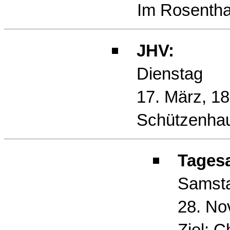
Im Rosentha
JHV:
Dienstag
17. März, 18
Schützenha
Tagesa
Samst
28. No
Ziel: Ch