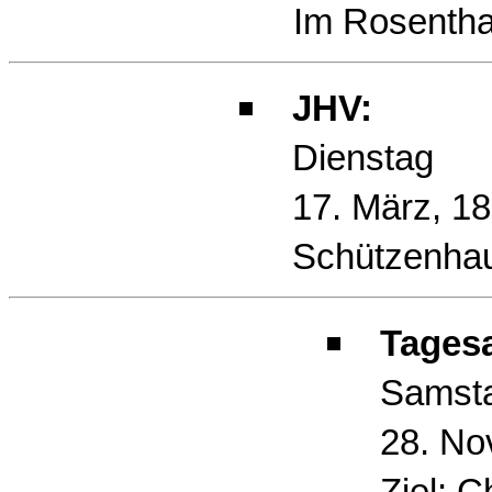
Im Rosentha
JHV:
Dienstag
17. März, 18
Schützenha
Tagesa
Samst
28. No
Ziel: Ch