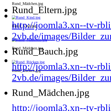
Rund_Mädchen.jpg
Rund_Eltern.jpg
http://joomla3.xn--tv-rb
Rund_Kind.jpg
2vb.de/images/Bilder_zu
Rund_Bauch.jpg
Rund_Mädchen.jpg
http://joomla3.xn--tv-rb
Rund_Rücken.jpg
2vb.de/images/Bilder_z
Rund_Mädchen.jpg
http://joomla3.xn--tv-rb