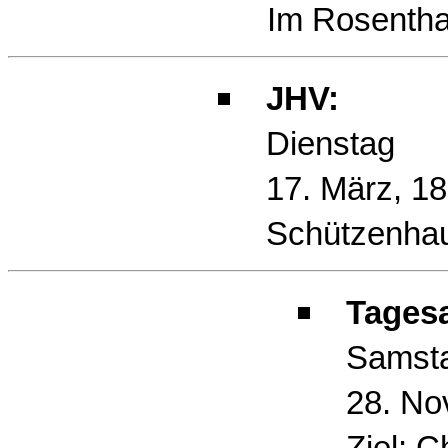
Im Rosentha
JHV:
Dienstag
17. März, 18
Schützenha
Tagesa
Samst
28. No
Ziel: Ch