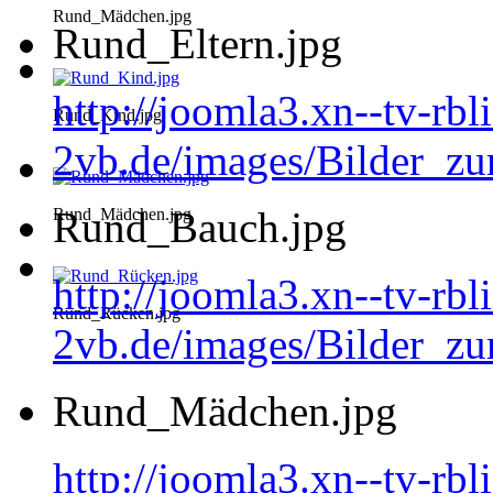
Rund_Mädchen.jpg
Rund_Eltern.jpg
http://joomla3.xn--tv-rb
Rund_Kind.jpg
2vb.de/images/Bilder_zu
Rund_Bauch.jpg
Rund_Mädchen.jpg
http://joomla3.xn--tv-rb
Rund_Rücken.jpg
2vb.de/images/Bilder_z
Rund_Mädchen.jpg
http://joomla3.xn--tv-rb