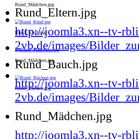
Rund_Mädchen.jpg
Rund_Eltern.jpg
http://joomla3.xn--tv-rb
Rund_Kind.jpg
2vb.de/images/Bilder_zu
Rund_Bauch.jpg
Rund_Mädchen.jpg
http://joomla3.xn--tv-rb
Rund_Rücken.jpg
2vb.de/images/Bilder_z
Rund_Mädchen.jpg
http://joomla3.xn--tv-rb