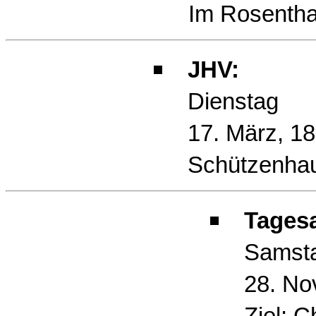
Im Rosentha
JHV:
Dienstag
17. März, 18
Schützenha
Tagesa
Samst
28. No
Ziel: Ch