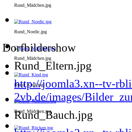
Rund_Mädchen.jpg
Rund_Nordic.jpg
Dorfbildershow
Rund_Mädchen.jpg
Rund_Eltern.jpg
http://joomla3.xn--tv-rb
Rund_Kind.jpg
2vb.de/images/Bilder_zu
Rund_Bauch.jpg
Rund_Mädchen.jpg