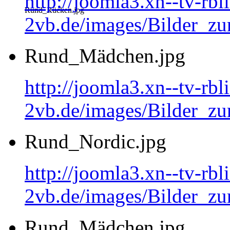
http://joomla3.xn--tv-rb
Rund_Rücken.jpg
2vb.de/images/Bilder_z
Rund_Mädchen.jpg
http://joomla3.xn--tv-rb
2vb.de/images/Bilder_
Rund_Nordic.jpg
http://joomla3.xn--tv-rb
2vb.de/images/Bilder_zu
Rund_Mädchen.jpg