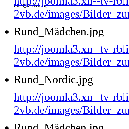
http://joomla3.xn--tv-rb
Rund_Rücken.jpg
2vb.de/images/Bilder_z
Rund_Mädchen.jpg
http://joomla3.xn--tv-rb
2vb.de/images/Bilder_
Rund_Nordic.jpg
http://joomla3.xn--tv-rb
2vb.de/images/Bilder_zu
Rund_Mädchen.jpg