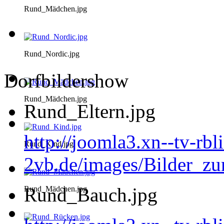
Rund_Mädchen.jpg
Rund_Nordic.jpg
Dorfbildershow
Rund_Mädchen.jpg
Rund_Eltern.jpg
http://joomla3.xn--tv-rb
Rund_Kind.jpg
2vb.de/images/Bilder_zu
Rund_Bauch.jpg
Rund_Mädchen.jpg