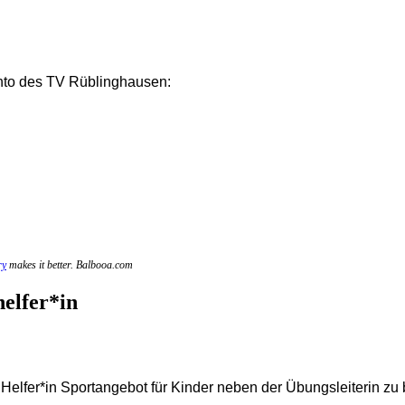
nto des TV Rüblinghausen:
ry
makes it better. Balbooa.com
elfer*in
* Helfer*in Sportangebot für Kinder neben der Übungsleiterin zu