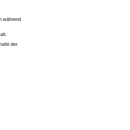
ch während
alt.
halle der