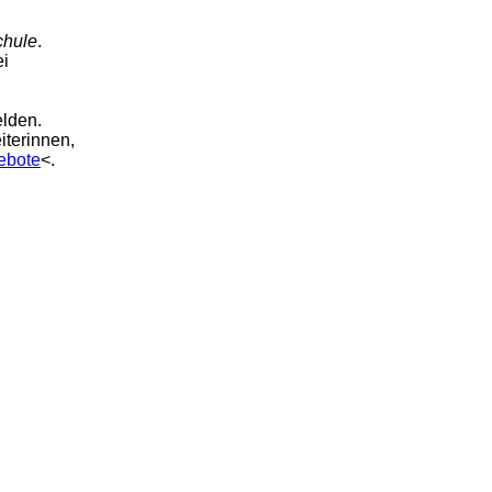
chule
.
ei
elden.
iterinnen,
ebote
<.