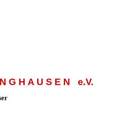
 N G H A U S E N e.V.
ser