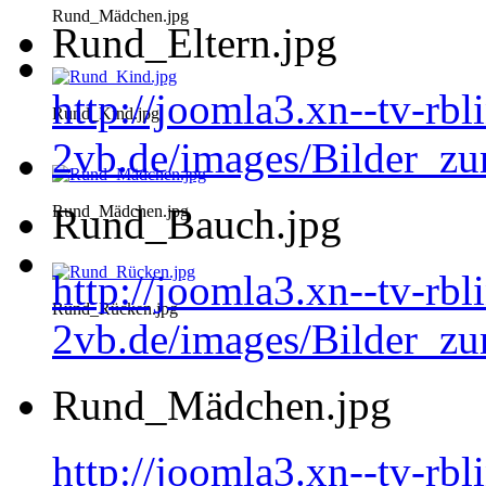
Rund_Mädchen.jpg
Rund_Eltern.jpg
http://joomla3.xn--tv-rb
Rund_Kind.jpg
2vb.de/images/Bilder_zu
Rund_Bauch.jpg
Rund_Mädchen.jpg
http://joomla3.xn--tv-rb
Rund_Rücken.jpg
2vb.de/images/Bilder_z
Rund_Mädchen.jpg
http://joomla3.xn--tv-rb