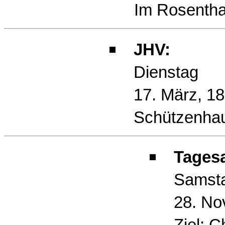
Im Rosentha
JHV:
Dienstag
17. März, 18
Schützenha
Tagesa
Samst
28. No
Ziel: Ch