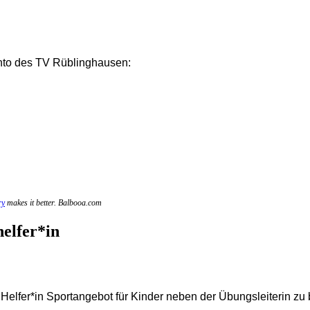
nto des TV Rüblinghausen:
ry
makes it better. Balbooa.com
elfer*in
* Helfer*in Sportangebot für Kinder neben der Übungsleiterin zu