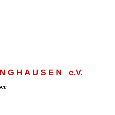
 N G H A U S E N e.V.
ser