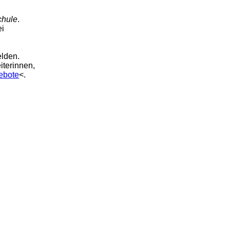
chule
.
ei
elden.
iterinnen,
ebote
<.