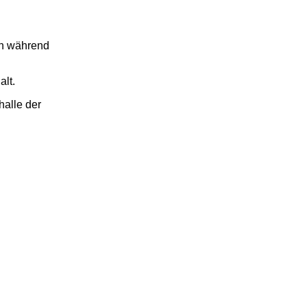
ch während
alt.
halle der